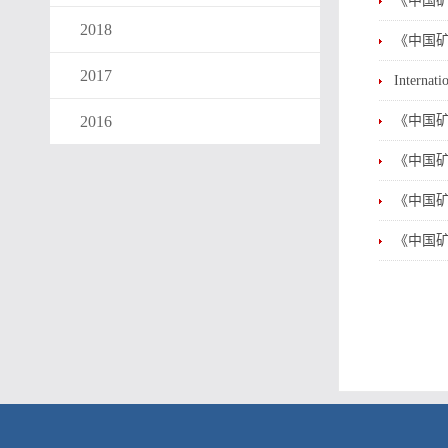
《中国
2018
《中国
2017
Intern
2016
《中国
《中国矿
《中国矿
《中国矿