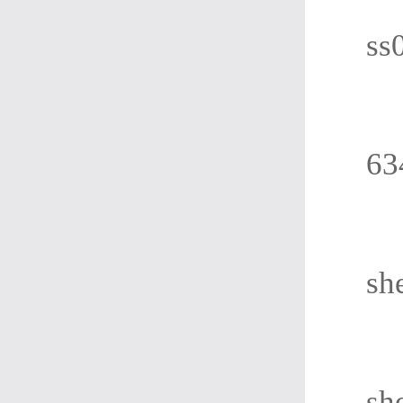
ss
63
sh
sh